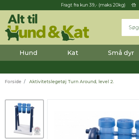
Fragt fra kun 39,- (maks 20kg)
Hund
Kat
Små dyr
Forside
Aktivitetslegetøj Turn Around, level 2.