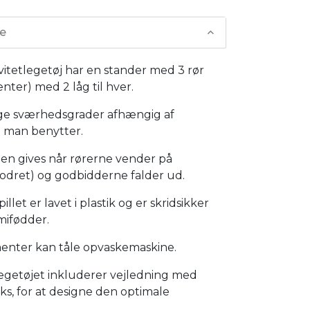
se
vitetlegetøj har en stander med 3 rør
nter) med 2 låg til hver.
lige sværhedsgrader afhængig af
g man benytter.
en gives når rørerne vender på
lodret) og godbidderne falder ud.
pillet er lavet i plastik og er skridsikker
ifødder.
enter kan tåle opvaskemaskine.
legetøjet inkluderer vejledning med
icks, for at designe den optimale