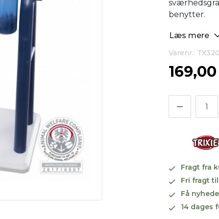
sværhedsgra
benytter.
Læs mere
Varenr.: TX32
169,0
Fragt fra 
Fri fragt 
Få nyhede
14 dages f