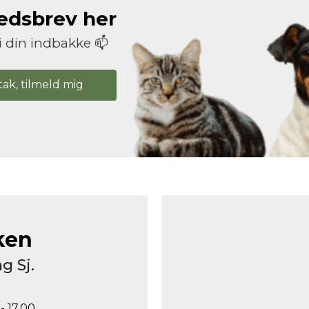
hedsbrev her
i din indbakke 📫
tak, tilmeld mig
ken
g Sj.
- 17.00