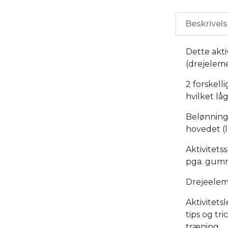
Beskrivel
Dette akti
(drejeleme
2 forskel
hvilket lå
Belønning
hovedet (
Aktivitetss
pga. gumm
Drejeelem
Aktivitets
tips og tr
træning.