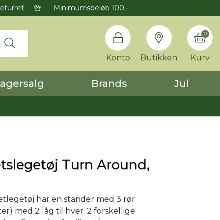
eturret
Minimumsbeløb 100,-
0
Konto
Butikken
Kurv
agersalg
Brands
Jul
etslegetøj Turn Around,
tetlegetøj har en stander med 3 rør
r) med 2 låg til hver. 2 forskellige