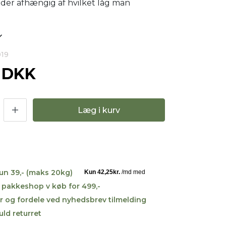
der afhængig af hvilket låg man
019
0 DKK
Læg i kurv
kun 39,- (maks 20kg)
til pakkeshop v køb for 499,-
r og fordele ved nyhedsbrev tilmelding
uld returret