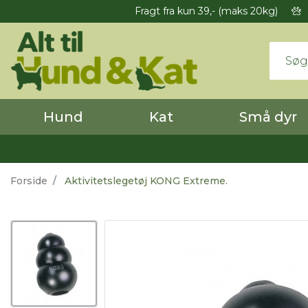
Fragt fra kun 39,- (maks 20kg)
Hund
Kat
Små dyr
Forside
Aktivitetslegetøj KONG Extreme.