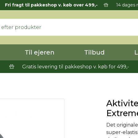
Fri fragt til pakkeshop v. køb over 499,-
14 dages r
Til ejeren
Tilbud
L
Gratis levering til pakkeshop v. køb for 499,-
Aktivit
Extrem
Det originale
super-elasti