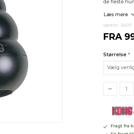
de fleste hu
Læs mere
Varenr.: 3407
FRA
9
Størrelse
*
Fragt fra 
Fri fragt 