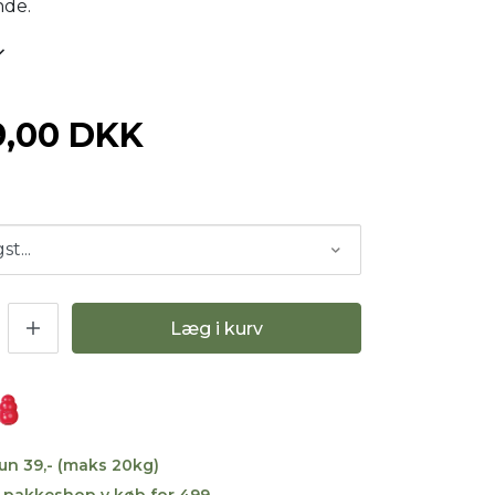
nde.
9,00 DKK
Læg i kurv
kun 39,- (maks 20kg)
til pakkeshop v køb for 499,-