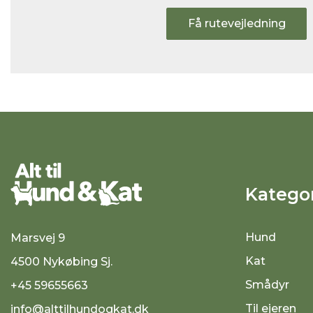
Få rutevejledning
Kategor
Hund
Marsvej 9
Kat
4500 Nykøbing Sj.
Smådyr
+45 59655663
Til ejeren
info@alttilhundogkat.dk