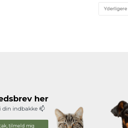
Yderligere
hedsbrev her
i din indbakke 📫
tak, tilmeld mig