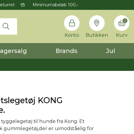
eturret
Minimumsbeløb 100,-
0
Konto
Butikken
Kurv
agersalg
Brands
Jul
etslegetøj KONG
e.
 tyggelegetøj til hunde fra Kong. Et
sk gummilegetøj,der er uimodståelig for