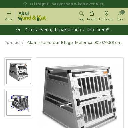
Fri fragt til pakkeshop v. køb over 499,-
0
Menu
Søg
Konto
Butikken
Kurv
Gratis levering til pakkeshop v. køb for 499,-
Forside
Aluminiums bur Etage. Måler ca. 82x57x68 cm.