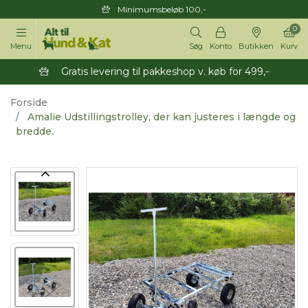
Minimumsbeløb 100,-
0
Menu
Søg
Konto
Butikken
Kurv
Gratis levering til pakkeshop v. køb for 499,-
Forside
Amalie Udstillingstrolley, der kan justeres i længde og
bredde.