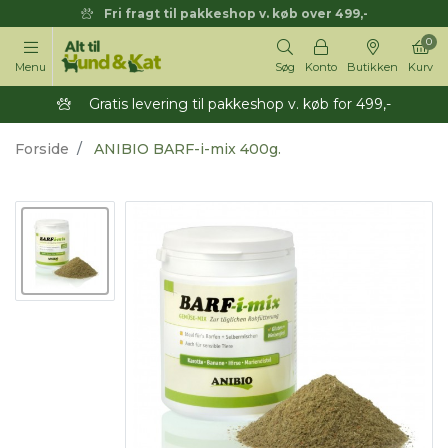
Fri fragt til pakkeshop v. køb over 499,-
0
Menu
Søg
Konto
Butikken
Kurv
Gratis levering til pakkeshop v. køb for 499,-
Forside
ANIBIO BARF-i-mix 400g.