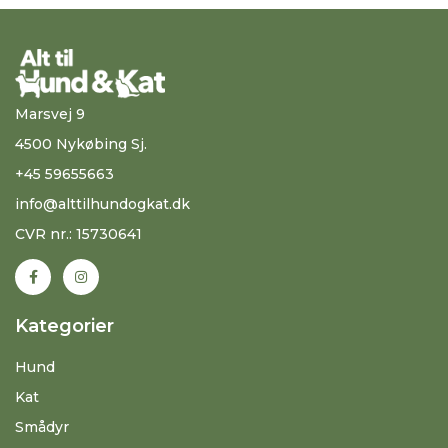
Marsvej 9
4500 Nykøbing Sj.
+45 59655663
info@alttilhundogkat.dk
CVR nr.: 15730641
Kategorier
Hund
Kat
Smådyr