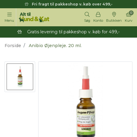
Fri fragt til pakkeshop v. køb over 499,-
0
Menu
Søg
Konto
Butikken
Kurv
Gratis levering til pakkeshop v. køb for 499,-
Forside
Anibio Øjenpleje. 20 ml.