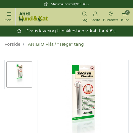
Minimumsbeløb 100,-
0
Menu
Søg
Konto
Butikken
Kurv
Gratis levering til pakkeshop v. køb for 499,-
Forside
ANIBIO Flåt / "Tæge" tang.