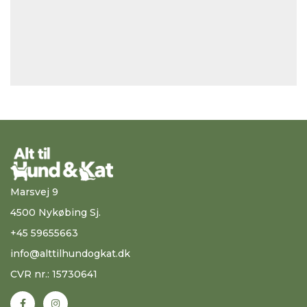
Marsvej 9
4500 Nykøbing Sj.
+45 59655663
info@alttilhundogkat.dk
CVR nr.: 15730641