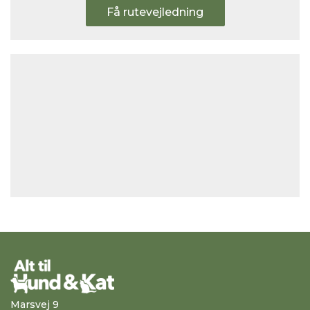
Få rutevejledning
Marsvej 9