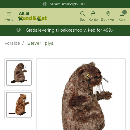
Minimumsbeløb 100,-
0
Menu
Søg
Konto
Butikken
Kurv
Gratis levering til pakkeshop v. køb for 499,-
Forside
Bæver i plys.