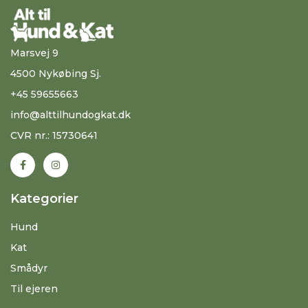
Marsvej 9
4500 Nykøbing Sj.
+45 59655663
info@alttilhundogkat.dk
CVR nr.: 15730641
Kategorier
Hund
Kat
Smådyr
Til ejeren