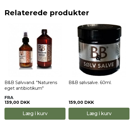
Relaterede produkter
B&B Sølvvand. "Naturens
B&B sølvsalve. 60ml.
eget antibiotikum"
FRA
139,00 DKK
159,00 DKK
Læg i kurv
Læg i kurv