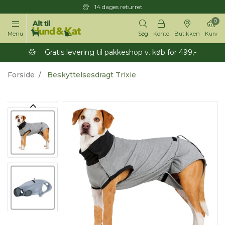
14 dages returret
0
Menu
Søg
Konto
Butikken
Kurv
Gratis levering til pakkeshop v. køb for 499,-
Forside
Beskyttelsesdragt Trixie