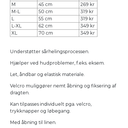
M
45 cm
269 kr
M-L
50 cm
319 kr
L
55 cm
319 kr
L-XL
62 cm
349 kr
XL
70 cm
349 kr
Understøtter sårhelingsprocessen.
Hjælper ved hudproblemer, f.eks. eksem.
Let, åndbar og elastisk materiale.
Velcro muliggører nemt åbning og fiksering af
dragten.
Kan tilpasses individuelt pga. velcro,
trykknapper og løbegang.
Med åbning til linen.