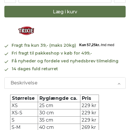
Læg i kurv
Fragt fra kun 39,- (maks 20kg)
Fri fragt til pakkeshop v køb for 499,-
Få nyheder og fordele ved nyhedsbrev tilmelding
14 dages fuld returret
Beskrivelse
Størrelse
Ryglængde ca.
Pris
XS
25 cm
229 kr
XS-S
30 cm
229 kr
S
35 cm
229 kr
S-M
40 cm
269 kr