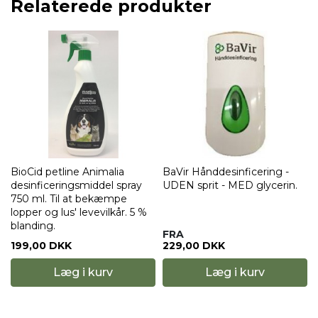
Relaterede produkter
BioCid petline Animalia
BaVir Hånddesinficering -
desinficeringsmiddel spray
UDEN sprit - MED glycerin.
750 ml. Til at bekæmpe
lopper og lus' levevilkår. 5 %
blanding.
FRA
199,00 DKK
229,00 DKK
Læg i kurv
Læg i kurv