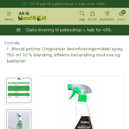
Fri fragt til pakkeshop v. køb over 499,-
0
Menu
Søg
Konto
Butikken
Kurv
Gratis levering til pakkeshop v. køb for 499,-
Forside
Biocid petline Omgivelser desinficeringsmiddel spray
750 ml. 10 % blanding. effektiv behandling mod vira og
bakterier