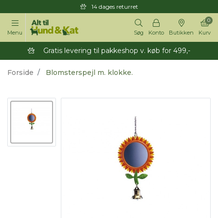
14 dages returret
0
Menu
Søg
Konto
Butikken
Kurv
Gratis levering til pakkeshop v. køb for 499,-
Forside
Blomsterspejl m. klokke.