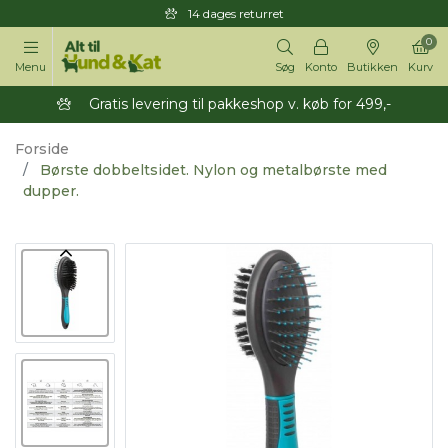
14 dages returret
0
Menu
Søg
Konto
Butikken
Kurv
Gratis levering til pakkeshop v. køb for 499,-
Forside
Børste dobbeltsidet. Nylon og metalbørste med
dupper.