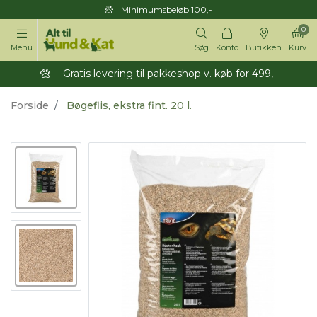
Minimumsbeløb 100,-
0
Menu
Søg
Konto
Butikken
Kurv
Gratis levering til pakkeshop v. køb for 499,-
Forside
Bøgeflis, ekstra fint. 20 l.