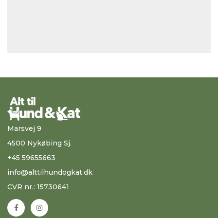
Marsvej 9
4500 Nykøbing Sj.
+45 59655663
info@alttilhundogkat.dk
CVR nr.: 15730641