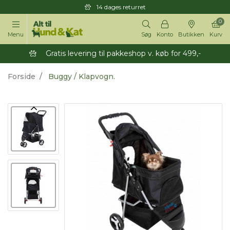
14 dages returret
0
Menu
Søg
Konto
Butikken
Kurv
Gratis levering til pakkeshop v. køb for 499,-
Forside
Buggy / Klapvogn.