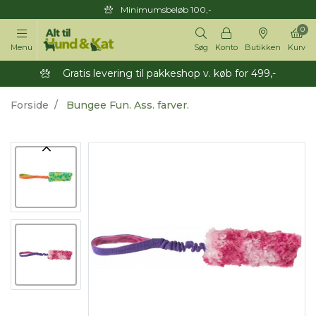
Minimumsbeløb 100,-
0
Menu
Søg
Konto
Butikken
Kurv
Gratis levering til pakkeshop v. køb for 499,-
Forside
Bungee Fun. Ass. farver.