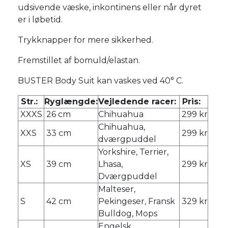
udsivende væske, inkontinens eller når dyret
er i løbetid.
Trykknapper for mere sikkerhed.
Fremstillet af bomuld/elastan.
BUSTER Body Suit kan vaskes ved 40° C.
Str.:
Ryglængde:
Vejledende racer:
Pris:
XXXS
26 cm
Chihuahua
299 kr
Chihuahua,
XXS
33 cm
299 kr
dværgpuddel
Yorkshire, Terrier,
XS
39 cm
Lhasa,
299 kr
Dværgpuddel
Malteser,
S
42 cm
Pekingeser, Fransk
329 kr
Bulldog, Mops
Engelsk