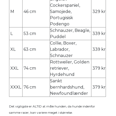
Cockerspaniel,
M
46 cm
Samojede,
329 kr
Portugisisk
Podengo
Schnauzer, Beagle,
L
53 cm
339 kr
Puddel
Collie, Boxer,
XL
63 cm
Labrador,
339 kr
Schnauzer
Rottweiler, Golden
XXL
74 cm
retriever,
379 kr
Hyrdehund
Sankt
XXXL
76 cm
bernhardshund,
379 kr
Newfoundlænder
Det vigtigste er ALTID at måle hunden, da hunde indenfor
samme racer, kan variere meget i størrelse.