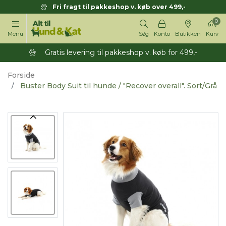
Fri fragt til pakkeshop v. køb over 499,-
0
Menu
Søg
Konto
Butikken
Kurv
Gratis levering til pakkeshop v. køb for 499,-
Forside
Buster Body Suit til hunde / "Recover overall". Sort/Grå