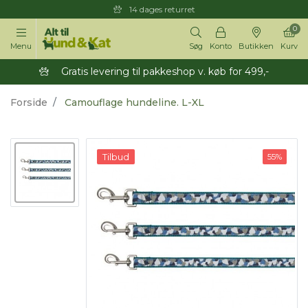
14 dages returret
0
Menu
Søg
Konto
Butikken
Kurv
Gratis levering til pakkeshop v. køb for 499,-
Forside
Camouflage hundeline. L-XL
Tilbud
55%