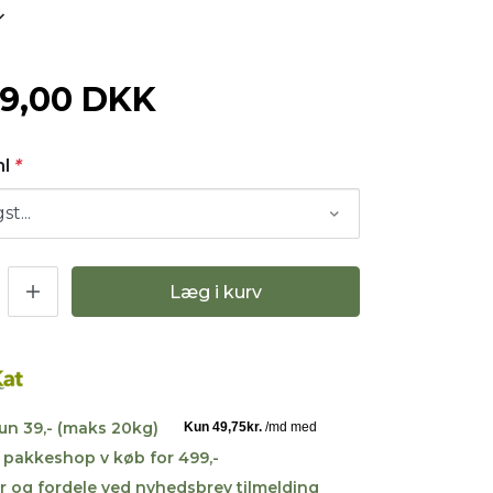
99,00 DKK
ml
*
Læg i kurv
kun 39,- (maks 20kg)
til pakkeshop v køb for 499,-
r og fordele ved nyhedsbrev tilmelding