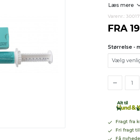
Læs mere
Varenr.: 30017
FRA
1
Størrelse - 
Fragt fra 
Fri fragt 
Få nyhede