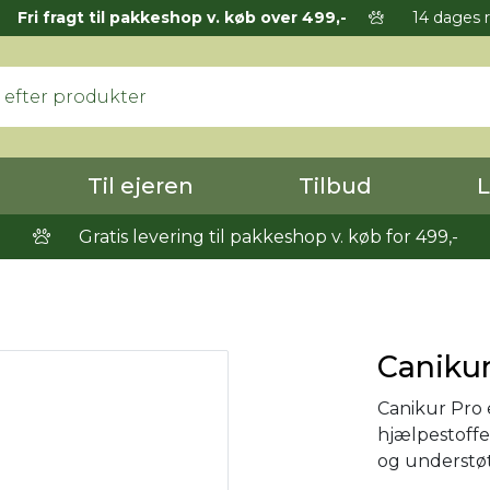
Fri fragt til pakkeshop v. køb over 499,-
14 dages r
Til ejeren
Tilbud
L
Gratis levering til pakkeshop v. køb for 499,-
Canikur
Canikur Pro 
hjælpestoffe
og understø