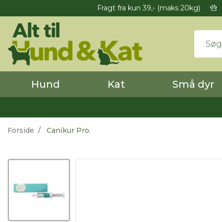
Fragt fra kun 39,- (maks 20kg)
Hund
Kat
Små dyr
Forside
Canikur Pro.