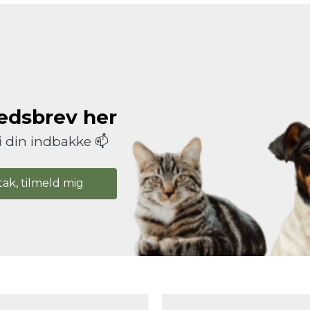
hedsbrev her
i din indbakke 📫
tak, tilmeld mig