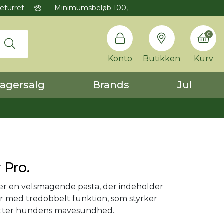
eturret
Minimumsbeløb 100,-
0
Konto
Butikken
Kurv
agersalg
Brands
Jul
 Pro.
er en velsmagende pasta, der indeholder
r med tredobbelt funktion, som styrker
tter hundens mavesundhed.