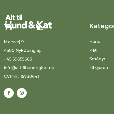
Kategor
Hund
Marsvej 9
Kat
4500 Nykøbing Sj.
Smådyr
+45 59655663
Til ejeren
info@alttilhundogkat.dk
CVR nr.: 15730641