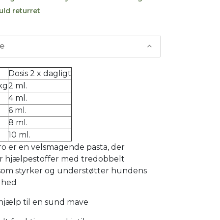
uld returret
se
Dosis 2 x dagligt
kg
2 ml.
4 ml.
6 ml.
8 ml.
10 ml.
ro er en velsmagende pasta, der
r hjælpestoffer med tredobbelt
 som styrker og understøtter hundens
dhed
 hjælp til en sund mave