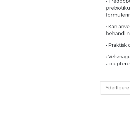
• Tredobbe
prebiotiku
formuleri
• Kan anv
behandli
• Praktisk
• Velsmag
acceptere
Yderligere