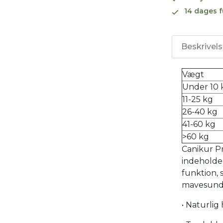
14 dages f
Beskrivel
Vægt
Under 10 
11-25 kg
26-40 kg
41-60 kg
>60 kg
Canikur P
indeholde
funktion,
mavesun
• Naturlig