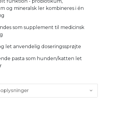
lt funktion - probiotikum,
m og mineralsk ler kombineres i én
ng
endes som supplement til medicinsk
ng
 og let anvendelig doseringssprøjte
ende pasta som hunden/katten let
r
 oplysninger