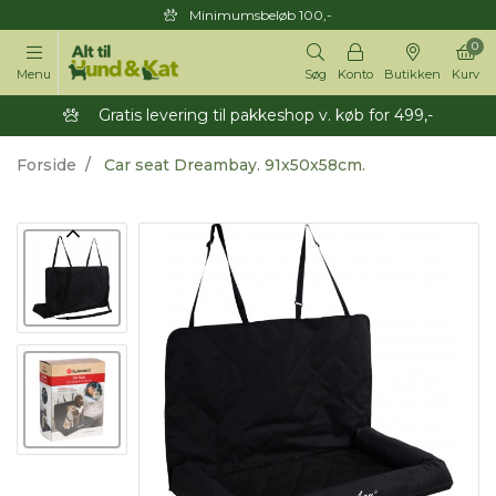
Minimumsbeløb 100,-
0
Menu
Søg
Konto
Butikken
Kurv
Gratis levering til pakkeshop v. køb for 499,-
Forside
Car seat Dreambay. 91x50x58cm.