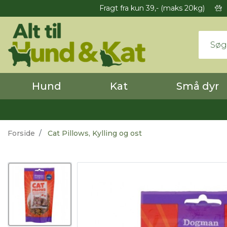
Fragt fra kun 39,- (maks 20kg)
Hund
Kat
Små dyr
Forside
Cat Pillows, Kylling og ost