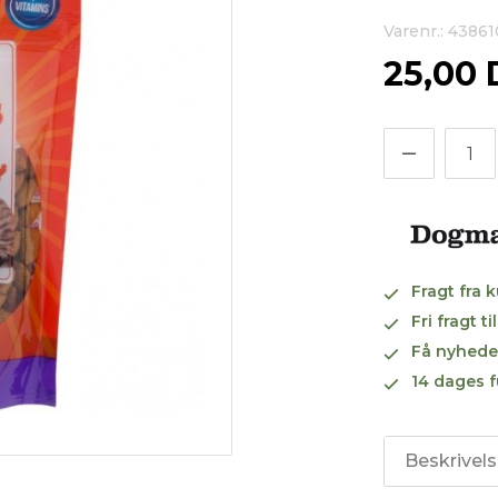
Varenr.: 43861
25,00
Fragt fra 
Fri fragt 
Få nyhede
14 dages f
Beskrivel