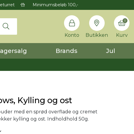
eturret
Minimumsbeløb 100,-
0
Konto
Butikken
Kurv
agersalg
Brands
Jul
ows, Kylling og ost
puder med en sprød overflade og cremet
ækker kylling og ost. Indholdhold 50g.