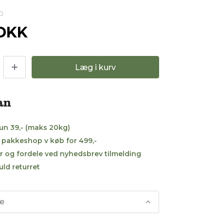
0
 DKK
Læg i kurv
kun 39,- (maks 20kg)
til pakkeshop v køb for 499,-
r og fordele ved nyhedsbrev tilmelding
uld returret
se