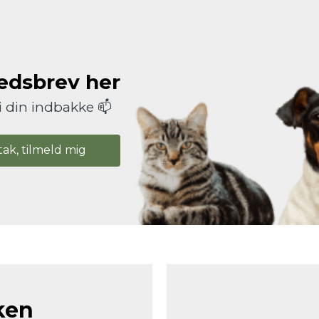
hedsbrev her
i din indbakke 📫
tak, tilmeld mig
ken