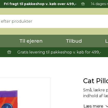
Fri fragt til pakkeshop v. køb over 499,-
14 dages r
Til ejeren
Tilbud
L
Gratis levering til pakkeshop v. køb for 499,-
Cat Pill
Små, lækre 
indhold af l
Læs mere