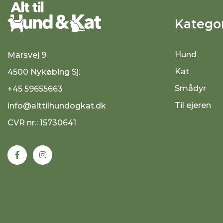
Kategor
Hund
Marsvej 9
Kat
4500 Nykøbing Sj.
Smådyr
+45 59655663
Til ejeren
info@alttilhundogkat.dk
CVR nr.: 15730641