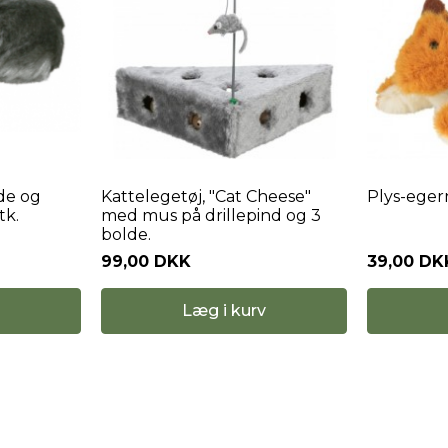
de og
Kattelegetøj, "Cat Cheese"
Plys-eger
tk.
med mus på drillepind og 3
bolde.
99,00 DKK
39,00 DK
Læg i kurv