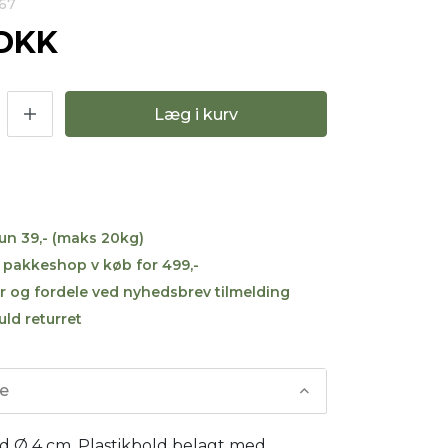
567
 DKK
Læg i kurv
kun 39,- (maks 20kg)
til pakkeshop v køb for 499,-
r og fordele ved nyhedsbrev tilmelding
uld returret
se
ld Ø 4 cm. Plastikbold belagt med