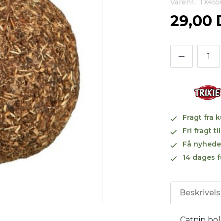
Varenr.: TX45
29,00
Fragt fra 
Fri fragt 
Få nyhede
14 dages f
Beskrivel
Catnip bo