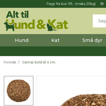
Fragt fra kun 39,- (maks 20kg)
Hund
Kat
Små dyr
Forside
Catnip bold Ø 4 cm.