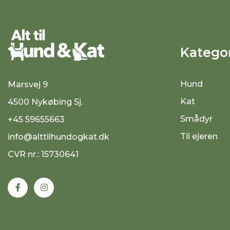
Kategor
Hund
Marsvej 9
Kat
4500 Nykøbing Sj.
Smådyr
+45 59655663
Til ejeren
info@alttilhundogkat.dk
CVR nr.: 15730641