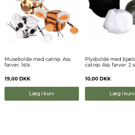
Musebolde med catnip. Ass.
Plysbolde med bjæl
farver. 1stk.
catnip. Ass. farver. 2 s
19,00 DKK
10,00 DKK
Læg i kurv
Læg i kurv