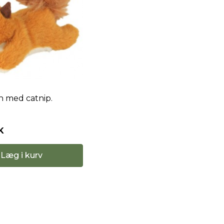
n med catnip.
K
Læg i kurv