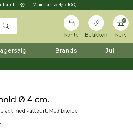
eturret
Minimumsbeløb 100,-
0
Konto
Butikken
Kurv
agersalg
Brands
Jul
bold Ø 4 cm.
belagt med katteurt. Med bjælde