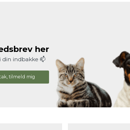
hedsbrev her
i din indbakke 📫
tak, tilmeld mig