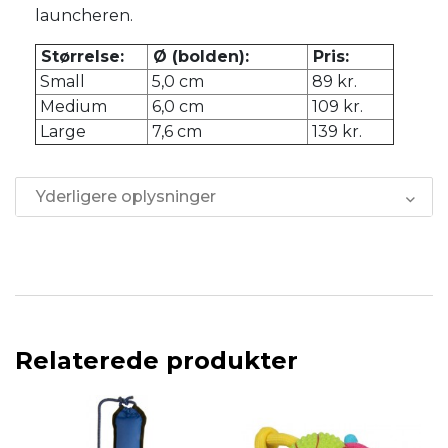
launcheren.
Størrelse:
Ø (bolden):
Pris:
Small
5,0 cm
89 kr.
Medium
6,0 cm
109 kr.
Large
7,6 cm
139 kr.
Yderligere oplysninger
Relaterede produkter