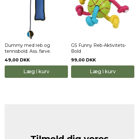
Dummy med reb og
GS Funny Reb-Aktivitets-
tennisbold. Ass. farve.
Bold
49,00 DKK
99,00 DKK
Læg i kurv
Læg i kurv
Tilmeld dig vores