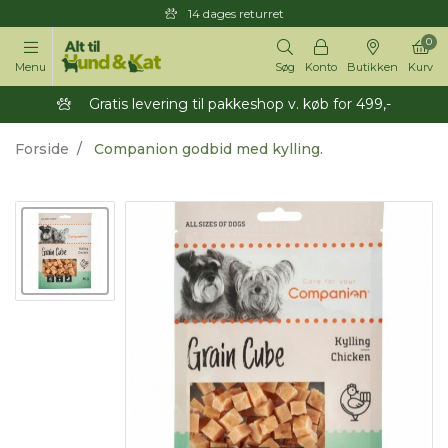
14 dages returret
0
Menu
Søg
Konto
Butikken
Kurv
Gratis levering til pakkeshop v. køb for 499,-
Forside
Companion godbid med kylling.