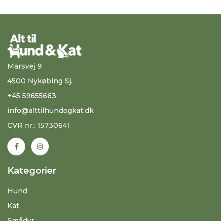
Marsvej 9
4500 Nykøbing Sj.
+45 59655663
info@alttilhundogkat.dk
CVR nr.: 15730641
Kategorier
Hund
Kat
Smådyr