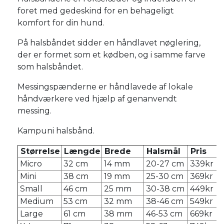
foret med gedeskind for en behageligt
komfort for din hund.
På halsbåndet sidder en håndlavet nøglering,
der er formet som et kødben, og i samme farve
som halsbåndet.
Messingspænderne er håndlavede af lokale
håndværkere ved hjælp af genanvendt
messing.
Kampuni halsbånd.
Størrelse
Længde
Brede
Halsmål
Pris
Micro
32 cm
14 mm
20-27 cm
339kr
Mini
38 cm
19 mm
25-30 cm
369kr
Small
46 cm
25 mm
30-38 cm
449kr
Medium
53 cm
32 mm
38-46 cm
549kr
Large
61 cm
38 mm
46-53 cm
669kr