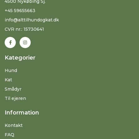
4500 Nykøbing Sj.
+45 59655663
info@alttilhundogkat.dk
CVR nr.: 15730641
Kategorier
Hund
Kat
Smådyr
Til ejeren
Information
Kontakt
FAQ