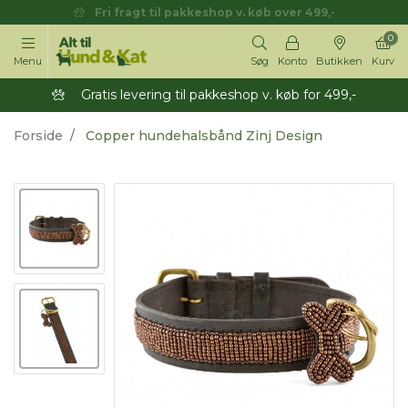
Fri fragt til pakkeshop v. køb over 499,-
0
Menu
Søg
Konto
Butikken
Kurv
Gratis levering til pakkeshop v. køb for 499,-
Forside
Copper hundehalsbånd Zinj Design