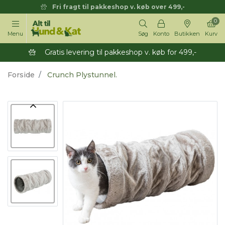
Fri fragt til pakkeshop v. køb over 499,-
0
Menu
Søg
Konto
Butikken
Kurv
Gratis levering til pakkeshop v. køb for 499,-
Forside
Crunch Plystunnel.