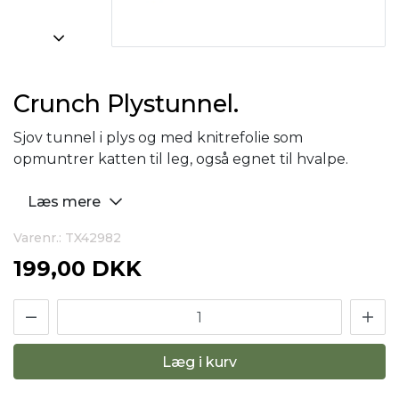
Crunch Plystunnel.
Sjov tunnel i plys og med knitrefolie som
opmuntrer katten til leg, også egnet til hvalpe.
Læs mere
Varenr.: TX42982
199,00 DKK
Læg i kurv