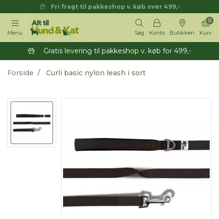
Fri fragt til pakkeshop v. køb over 499,-
0
Menu
Søg
Konto
Butikken
Kurv
Gratis levering til pakkeshop v. køb for 499,-
Forside
Curli basic nylon leash i sort