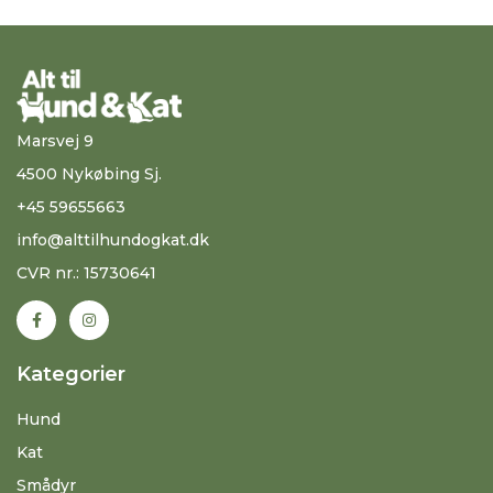
Marsvej 9
4500 Nykøbing Sj.
+45 59655663
info@alttilhundogkat.dk
CVR nr.: 15730641
Kategorier
Hund
Kat
Smådyr