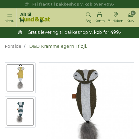
Fri fragt til pakkeshop v. køb over 499,-
0
Menu
Søg
Konto
Butikken
Kurv
Gratis levering til pakkeshop v. køb for 499,-
Forside
D&D Kramme egern i fløjl.