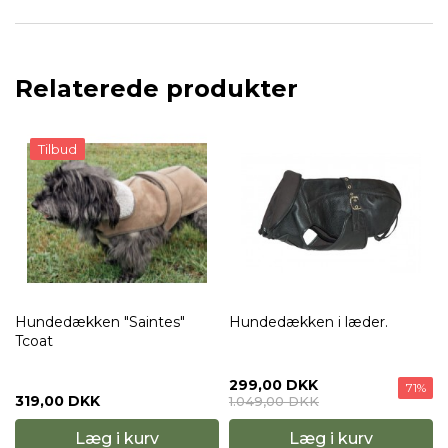
Relaterede produkter
Hundedækken i læder.
Hundedækken brun
læderlook m. "pelskrave"
FRA
299,00 DKK
199,00 DKK
71%
50%
1.049,00 DKK
399,00 DKK
Læg i kurv
Læg i kurv