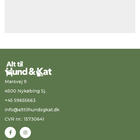
Marsvej 9
4500 Nykøbing Sj.
+45 59655663
info@alttilhundogkat.dk
CVR nr.: 15730641