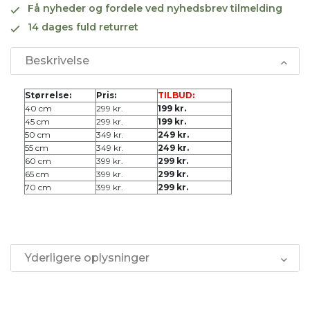
Få nyheder og fordele ved nyhedsbrev tilmelding
14 dages fuld returret
Beskrivelse
Størrelse:
Pris:
TILBUD:
40 cm
299 kr.
199 kr.
45 cm
299 kr.
199 kr.
50 cm
349 kr.
249 kr.
55 cm
349 kr.
249 kr.
60 cm
399 kr.
299 kr.
65 cm
399 kr.
299 kr.
70 cm
399 kr.
299 kr.
Yderligere oplysninger