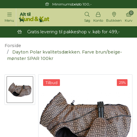
Minimumsbeløb 100,-
0
Menu
Søg
Konto
Butikken
Kurv
Gratis levering til pakkeshop v. køb for 499,-
Forside
Dayton Polar kvalitetsdækken. Farve brun/beige-
mønster SPAR 100kr
Tilbud
25%