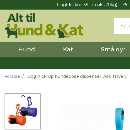
Fragt fra kun 39,- (maks 20kg)
Hund
Kat
Små dyr
Forside
Dog Pick Up hundepose dispenser. Ass. farver.