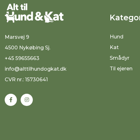
Kategor
Hund
Marsvej 9
Kat
4500 Nykøbing Sj.
Smådyr
+45 59655663
Til ejeren
info@alttilhundogkat.dk
CVR nr.: 15730641