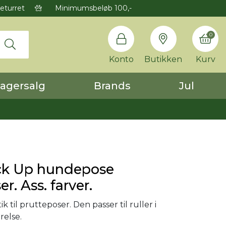
eturret
Minimumsbeløb 100,-
0
Konto
Butikken
Kurv
agersalg
Brands
Jul
ck Up hundepose
r. Ass. farver.
ik til prutteposer. Den passer til ruller i
relse.