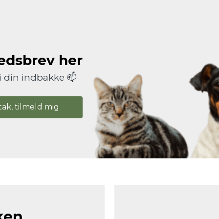
hedsbrev her
i din indbakke 📫
tak, tilmeld mig
ken