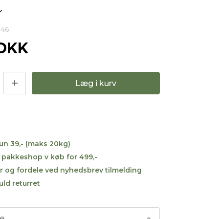
846
 DKK
Læg i kurv
kun 39,- (maks 20kg)
til pakkeshop v køb for 499,-
r og fordele ved nyhedsbrev tilmelding
uld returret
se