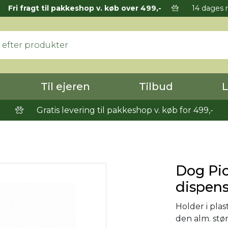
Fri fragt til pakkeshop v. køb over 499,-
14 dages r
Til ejeren
Tilbud
L
Gratis levering til pakkeshop v. køb for 499,-
Dog Pi
dispense
Holder i plast
den alm. stør