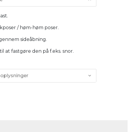
ast.
ikposer / høm-høm poser.
gennem sideåbning.
il at fastgøre den på f.eks. snor.
 oplysninger