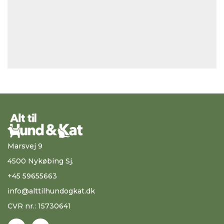
Marsvej 9
4500 Nykøbing Sj.
+45 59655663
info@alttilhundogkat.dk
CVR nr.: 15730641