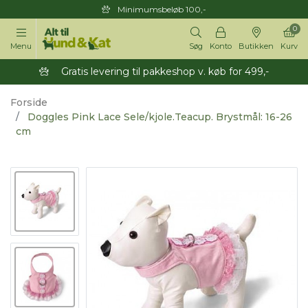
Minimumsbeløb 100,-
0
Menu
Søg
Konto
Butikken
Kurv
Gratis levering til pakkeshop v. køb for 499,-
Forside
Doggles Pink Lace Sele/kjole.Teacup. Brystmål: 16-26
cm