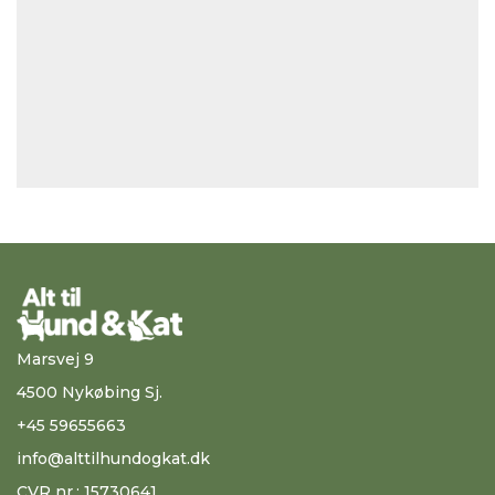
Marsvej 9
4500 Nykøbing Sj.
+45 59655663
info@alttilhundogkat.dk
CVR nr.: 15730641