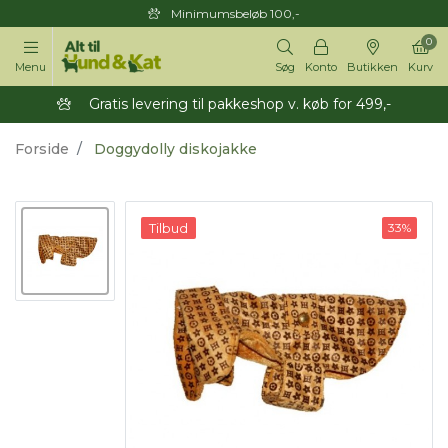
Minimumsbeløb 100,-
0
Menu
Søg
Konto
Butikken
Kurv
Gratis levering til pakkeshop v. køb for 499,-
Forside
Doggydolly diskojakke
Tilbud
33%