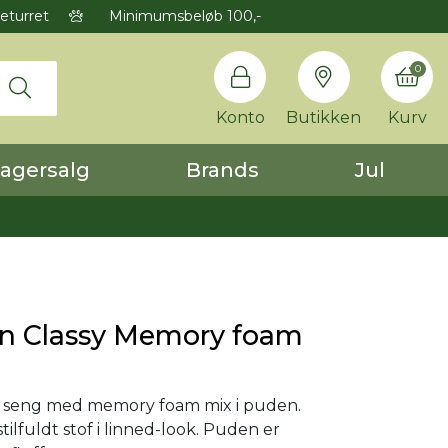
eturret
Minimumsbeløb 100,-
0
Konto
Butikken
Kurv
agersalg
Brands
Jul
 Classy Memory foam
 seng med memory foam mix i puden.
 stilfuldt stof i linned-look. Puden er