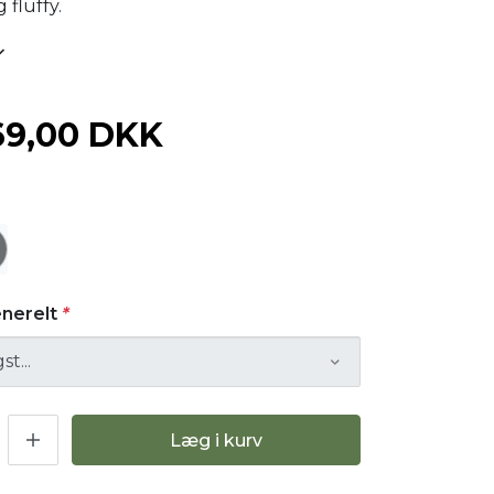
g fluffy.
69,00 DKK
enerelt
*
Læg i kurv