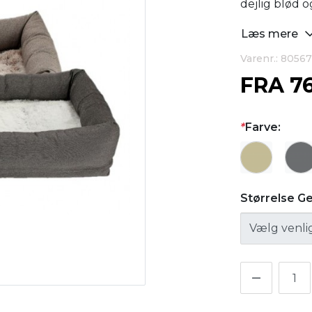
dejlig blød o
Læs mere
Varenr.: 80567
FRA
7
*
Farve:
Størrelse G