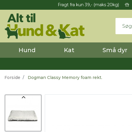
Fragt fra kun 39,- (maks 20kg)
Hund
Kat
Små dyr
Forside
Dogman Classy Memory foam rekt.