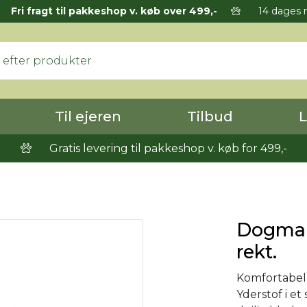
Fri fragt til pakkeshop v. køb over 499,-
14 dages r
Til ejeren
Tilbud
L
Gratis levering til pakkeshop v. køb for 499,-
Dogman
rekt.
Komfortabel
Yderstof i et