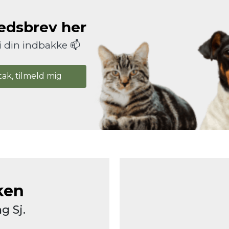
hedsbrev her
i din indbakke 📫
tak, tilmeld mig
ken
g Sj.