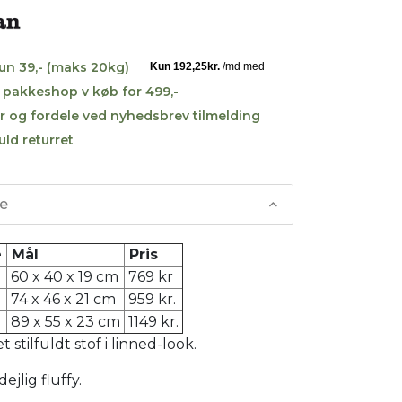
kun 39,- (maks 20kg)
til pakkeshop v køb for 499,-
r og fordele ved nyhedsbrev tilmelding
uld returret
se
e
Mål
Pris
60 x 40 x 19 cm
769 kr
74 x 46 x 21 cm
959 kr.
89 x 55 x 23 cm
1149 kr.
et stilfuldt stof i linned-look.
ejlig fluffy.