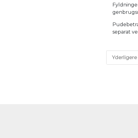
Fyldninge
genbrugsm
Pudebetr
separat ve
Yderligere