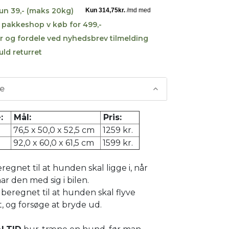
kun 39,- (maks 20kg)
til pakkeshop v køb for 499,-
r og fordele ved nyhedsbrev tilmelding
uld returret
se
se:
Mål:
Pris:
76,5 x 50,0 x 52,5 cm
1259 kr.
92,0 x 60,0 x 61,5 cm
1599 kr.
regnet til at hunden skal ligge i, når
ar den med sig i bilen.
 beregnet til at hunden skal flyve
t, og forsøge at bryde ud.