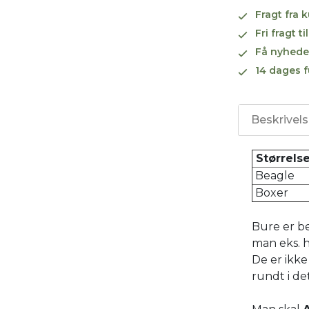
Fragt fra 
Fri fragt 
Få nyhede
14 dages f
Beskrivel
Størrel
Beagle
Boxer
Bure er be
man eks. h
De er ikke
rundt i de