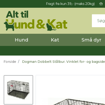
Fragt fra kun 39,- (maks 20kg)
Hund
Kat
Små dyr
Forside
Dogman Dobbelt Stålbur. Vinklet for- og bagside