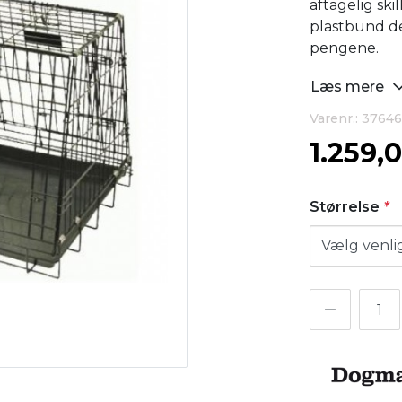
aftagelig sk
plastbund der
pengene.
Læs mere
Varenr.: 37646
1.259,
Størrelse
*