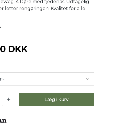
illevæg. 4 Døre med fjederlås. Udtagelig
 letter rengøringen. Kvalitet for alle
00 DKK
Læg i kurv