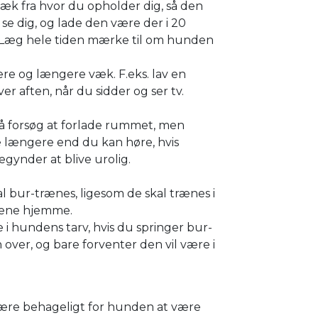
æk fra hvor du opholder dig, så den
 se dig, og lade den være der i 20
 Læg hele tiden mærke til om hunden
re og længere væk. F.eks. lav en
er aften, når du sidder og ser tv.
så forsøg at forlade rummet, men
e længere end du kan høre, hvis
gynder at blive urolig.
 bur-trænes, ligesom de skal trænes i
lene hjemme.
e i hundens tarv, hvis du springer bur-
over, og bare forventer den vil være i
være behageligt for hunden at være