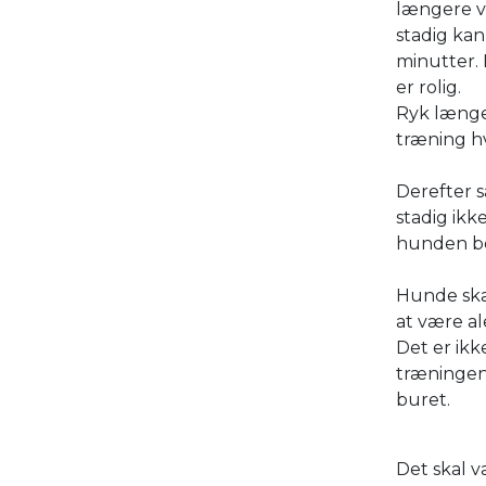
længere v
stadig kan
minutter.
er rolig.
Ryk længe
træning hv
Derefter 
stadig ikk
hunden be
Hunde skal
at være a
Det er ikk
træningen 
buret.
Det skal 