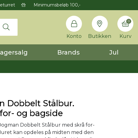
eturret
Minimumsbeløb 100,-
0
Konto
Butikken
Kurv
agersalg
Brands
Jul
 Dobbelt Stålbur.
 for- og bagside
ogman Dobbelt Stålbur med skrå for-
 Buret kan opdeles på midten med den