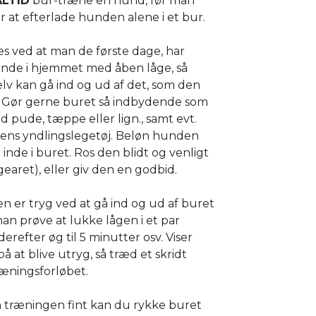
ALTID
bur-træne en hund, før man
r at efterlade hunden alene i et bur.
s ved at man de første dage, har
ende i hjemmet med åben låge, så
lv kan gå ind og ud af det, som den
il. Gør gerne buret så indbydende som
 pude, tæppe eller lign., samt evt.
dens yndlingslegetøj. Beløn hunden
 inde i buret. Ros den blidt og venligt
gearet), eller giv den en godbid.
 er tryg ved at gå ind og ud af buret
man prøve at lukke lågen i et par
derefter øg til 5 minutter osv. Viser
å at blive utryg, så træd et skridt
træningsforløbet.
n træningen fint kan du rykke buret