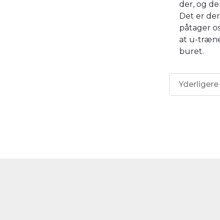
der, og de
Det er der
påtager os
at u-træn
buret.
Yderligere