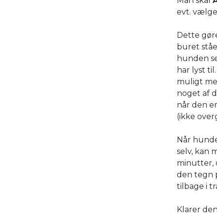
Man skal
evt. vælge
Dette gøre
buret stå
hunden se
har lyst t
muligt med
noget af 
når den er
(ikke over
Når hunden
selv, kan 
minutter, 
den tegn p
tilbage i 
Klarer de