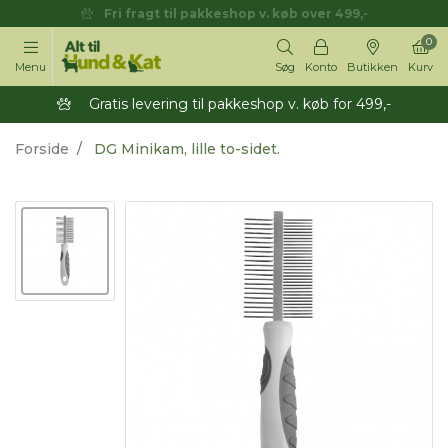
Fri fragt til pakkeshop v. køb over 499,-
0
Menu
Søg
Konto
Butikken
Kurv
Gratis levering til pakkeshop v. køb for 499,-
Forside
DG Minikam, lille to-sidet.