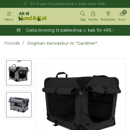
Fri fragt til pakkeshop v. køb over 499,-
0
Menu
Søg
Konto
Butikken
Kurv
Gratis levering til pakkeshop v. køb for 499,-
Forside
Dogman Kanvasbur m. "Gardiner".