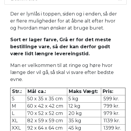
Der er lynlås i toppen, siden og i enden, så der
er flere muligheder for at åbne alt efter hvor
og hvordan man ønsker at bruge buret.
Sort er lager farve, Grå er for det meste
bestillinge vare, så der kan derfor godt
være lidt længre levereingstid.
Man er velkommen til at ringe og høre hvor
længe der vil gå, så skal vi svare efter bedste
evne.
Str.:
Mål ca.:
Maks Vægt:
Pris:
S
50 x 35 x 35 cm
5 kg
599 kr.
M
60 x 42 x 42 cm
12 kg
799 kr.
L
70 x 52 x 52 cm
20 kg
979 kr.
XL
82 x 59 x 59 cm
35 kg
1139 kr.
XXL
92 x 64 x 64 cm
45 kg
1399 kr.