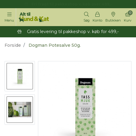
14 dages returret
0
Menu
Søg
Konto
Butikken
Kurv
Gratis levering til pakkeshop v. køb for 499,-
Forside
Dogman Potesalve 50g.