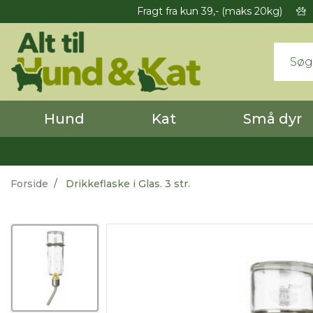
Fragt fra kun 39,- (maks 20kg)
Hund
Kat
Små dyr
Forside
Drikkeflaske i Glas. 3 str.