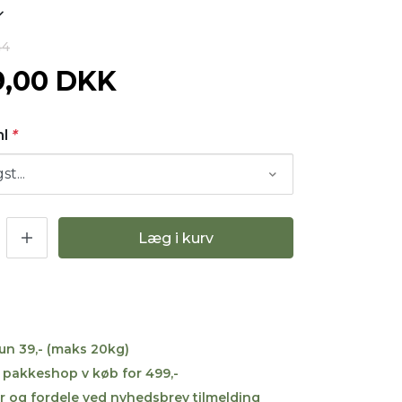
44
9,00 DKK
ml
*
Læg i kurv
kun 39,- (maks 20kg)
til pakkeshop v køb for 499,-
r og fordele ved nyhedsbrev tilmelding