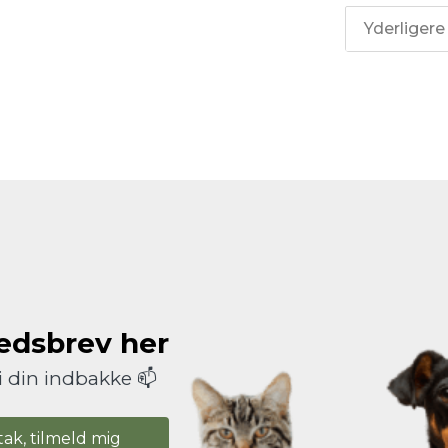
Yderligere
hedsbrev her
i din indbakke 📫
tak, tilmeld mig