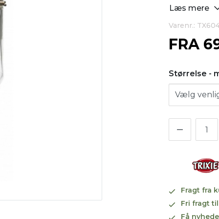
Læs mere
Varenr.: TX60
FRA
6
Størrelse - 
Fragt fra 
Fri fragt 
Få nyhede