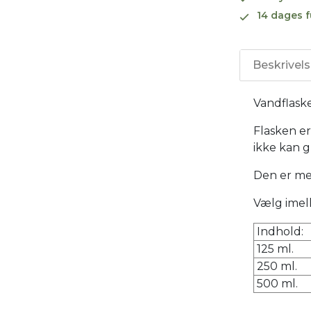
14 dages f
Beskrivel
Vandflaske
Flasken er 
ikke kan g
Den er me
Vælg imell
Indhold:
125 ml.
250 ml.
500 ml.