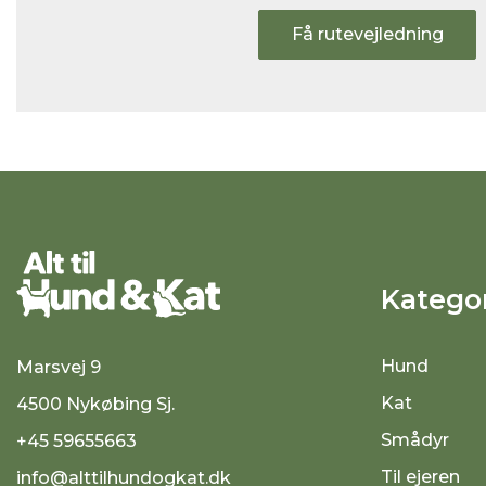
Få rutevejledning
Kategor
Hund
Marsvej 9
Kat
4500 Nykøbing Sj.
Smådyr
+45 59655663
Til ejeren
info@alttilhundogkat.dk