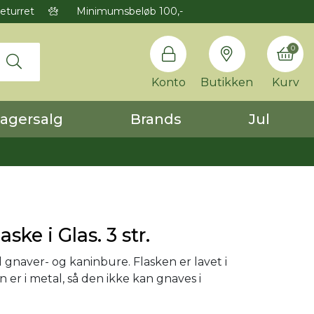
eturret
Minimumsbeløb 100,-
0
Konto
Butikken
Kurv
agersalg
Brands
Jul
aske i Glas. 3 str.
l gnaver- og kaninbure. Flasken er lavet i
n er i metal, så den ikke kan gnaves i