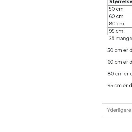
Størrelse
50 cm
60 cm
80 cm
95 cm
Så mange 
50 cm er d
60 cm er d
80 cm er d
95 cm er d
Yderligere