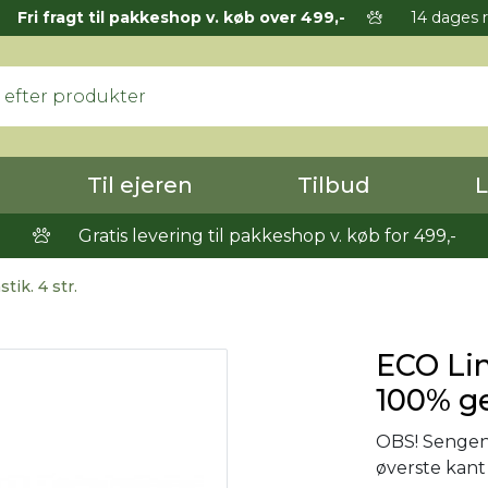
Fri fragt til pakkeshop v. køb over 499,-
14 dages r
Til ejeren
Tilbud
L
Gratis levering til pakkeshop v. køb for 499,-
ik. 4 str.
ECO Lin
100% ge
OBS! Sengens
øverste kant