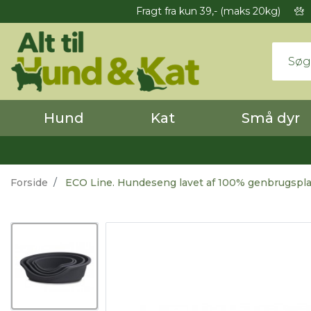
Fragt fra kun 39,- (maks 20kg)
Hund
Kat
Små dyr
Forside
ECO Line. Hundeseng lavet af 100% genbrugsplast