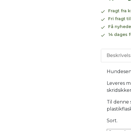
Fragt fra 
Fri fragt 
Få nyhede
14 dages f
Beskrivel
Hundeseng
Leveres m
skridsikke
Til denne 
plastikflas
Sort.