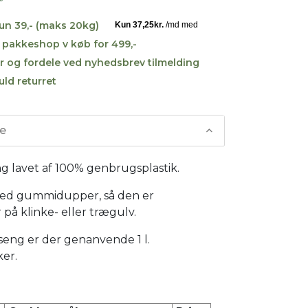
kun 39,- (maks 20kg)
til pakkeshop v køb for 499,-
r og fordele ved nyhedsbrev tilmelding
uld returret
se
 lavet af 100% genbrugsplastik.
ed gummidupper, så den er
r på klinke- eller trægulv.
seng er der genanvende 1 l.
ker.