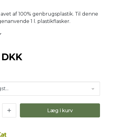
vet af 100% genbrugsplastik. Til denne
enanvende 1 l. plastikflasker.
0 DKK
Læg i kurv