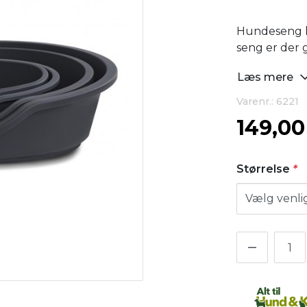
Hundeseng la
seng er der g
Læs mere
Varenr.: 6221
149,0
Størrelse
*