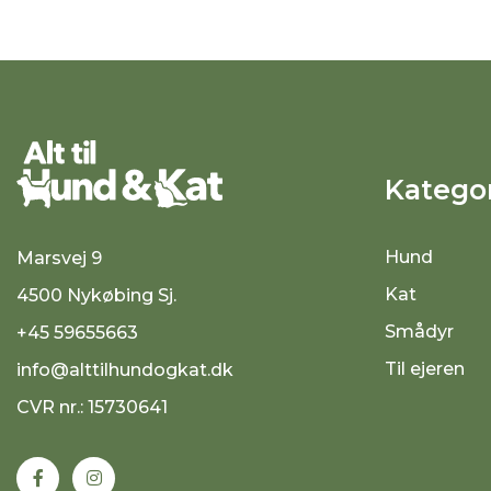
Kategor
Hund
Marsvej 9
Kat
4500 Nykøbing Sj.
Smådyr
+45 59655663
Til ejeren
info@alttilhundogkat.dk
CVR nr.: 15730641