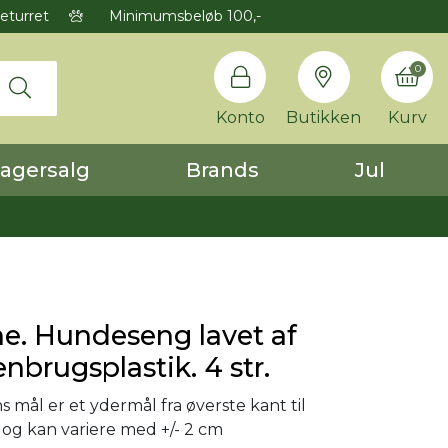
eturret
Minimumsbeløb 100,-
0
Konto
Butikken
Kurv
agersalg
Brands
Jul
e. Hundeseng lavet af
nbrugsplastik. 4 str.
 mål er et ydermål fra øverste kant til
 og kan variere med +/- 2 cm