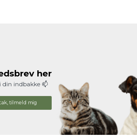
hedsbrev her
i din indbakke 📫
tak, tilmeld mig