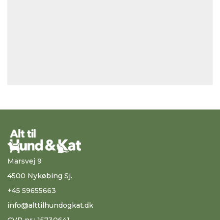
Marsvej 9
4500 Nykøbing Sj.
+45 59655663
info@alttilhundogkat.dk
CVR nr.: 15730641