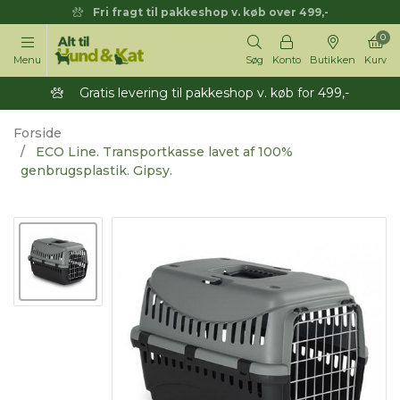
Fri fragt til pakkeshop v. køb over 499,-
0
Menu
Søg
Konto
Butikken
Kurv
Gratis levering til pakkeshop v. køb for 499,-
Forside
ECO Line. Transportkasse lavet af 100%
genbrugsplastik. Gipsy.