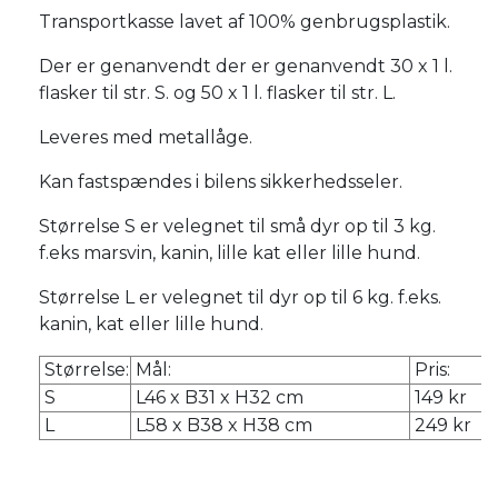
Transportkasse lavet af 100% genbrugsplastik.
Der er genanvendt der er genanvendt 30 x 1 l.
flasker til str. S. og 50 x 1 l. flasker til str. L.
Leveres med metallåge.
Kan fastspændes i bilens sikkerhedsseler.
Størrelse S er velegnet til små dyr op til 3 kg.
f.eks marsvin, kanin, lille kat eller lille hund.
Størrelse L er velegnet til dyr op til 6 kg. f.eks.
kanin, kat eller lille hund.
Størrelse:
Mål:
Pris:
S
L46 x B31 x H32 cm
149 kr
L
L58 x B38 x H38 cm
249 kr