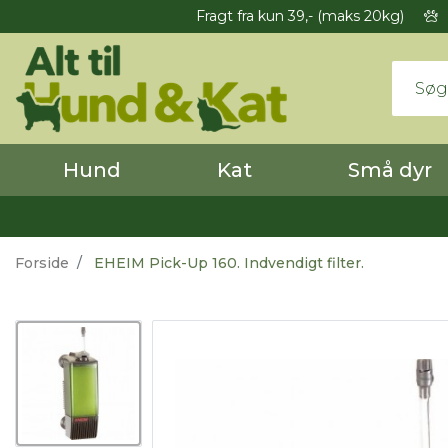
Fragt fra kun 39,- (maks 20kg)
Hund
Kat
Små dyr
Forside
EHEIM Pick-Up 160. Indvendigt filter.