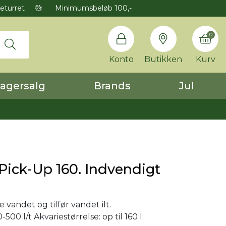
eturret
Minimumsbeløb 100,-
0
Konto
Butikken
Kurv
agersalg
Brands
Jul
ick-Up 160. Indvendigt
re vandet og tilfør vandet ilt.
500 l/t Akvariestørrelse: op til 160 l.