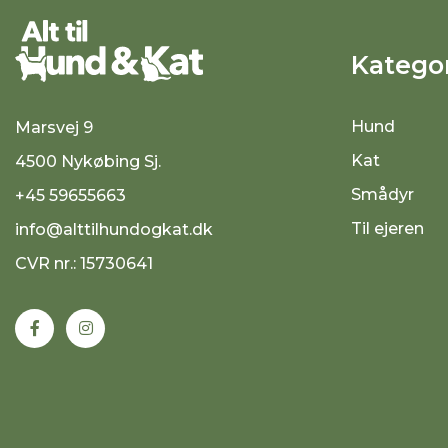
Kategor
Hund
Marsvej 9
Kat
4500 Nykøbing Sj.
Smådyr
+45 59655663
Til ejeren
info@alttilhundogkat.dk
CVR nr.: 15730641