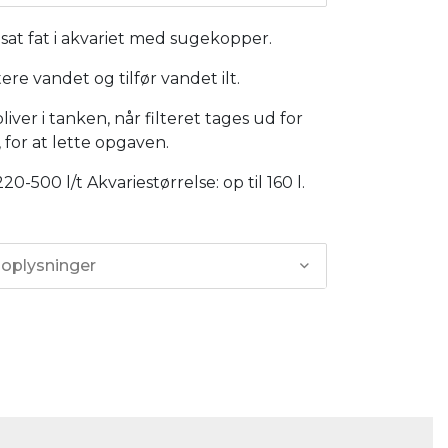
r sat fat i akvariet med sugekopper.
ltere vandet og tilfør vandet ilt.
ver i tanken, når filteret tages ud for
 for at lette opgaven.
0-500 l/t Akvariestørrelse: op til 160 l.
 oplysninger