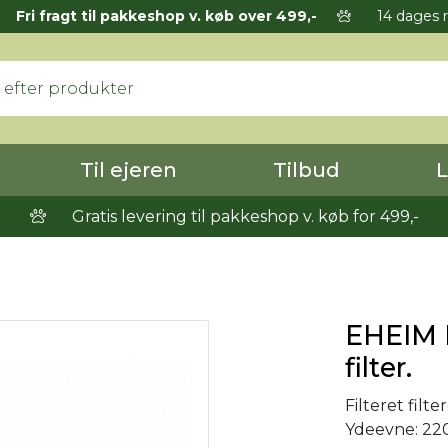
Fri fragt til pakkeshop v. køb over 499,-
14 dages r
Til ejeren
Tilbud
L
Gratis levering til pakkeshop v. køb for 499,-
EHEIM P
filter.
Filteret filte
Ydeevne: 220-