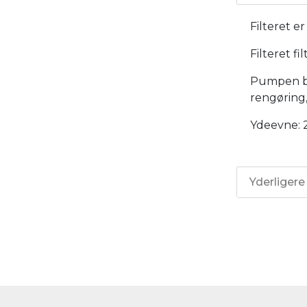
Filteret e
Filteret fi
Pumpen bli
rengøring,
Ydeevne: 22
Yderligere