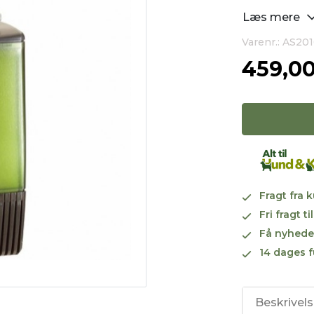
Læs mere
Varenr.: AS20
459,0
Fragt fra 
Fri fragt 
Få nyhede
14 dages f
Beskrivel