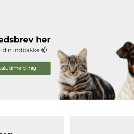
hedsbrev her
i din indbakke 📫
tak, tilmeld mig