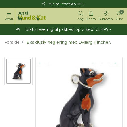
Minimumsbeløb 100,-
0
Menu
Søg
Konto
Butikken
Kurv
Gratis levering til pakkeshop v. køb for 499,-
Forside
Eksklusiv nøglering med Dværg Pincher.