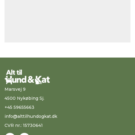
Marsvej 9
4500 Nykøbing Sj.
+45 59655663
info@alttilhundogkat.dk
CVR nr.: 15730641