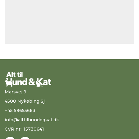
Marsvej 9
4500 Nykøbing Sj.
+45 59655663
info@alttilhundogkat.dk
CVR nr.: 15730641