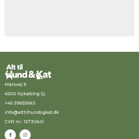
Marsvej 9
4500 Nykøbing Sj.
+45 59655663
info@alttilhundogkat.dk
CVR nr.: 15730641