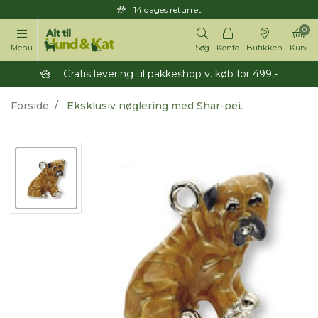
14 dages returret
0
Menu
Søg
Konto
Butikken
Kurv
Gratis levering til pakkeshop v. køb for 499,-
Forside
Eksklusiv nøglering med Shar-pei.