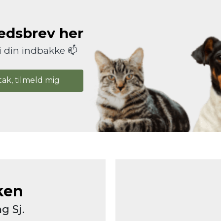
hedsbrev her
i din indbakke 📫
tak, tilmeld mig
ken
g Sj.