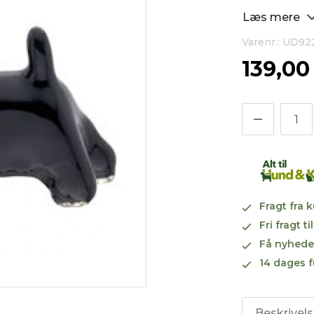
Læs mere
Varenr.: UD92
139,0
Fragt fra 
Fri fragt 
Få nyhede
14 dages f
Beskrivel