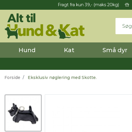
Fragt fra kun 39,- (maks 20kg)
Hund
Kat
Små dyr
Forside
Eksklusiv nøglering med Skotte.