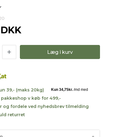
20
0 DKK
Læg i kurv
kun 39,- (maks 20kg)
til pakkeshop v køb for 499,-
r og fordele ved nyhedsbrev tilmelding
uld returret
se